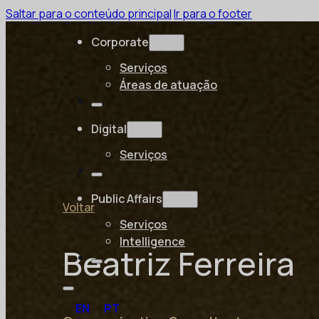
Saltar para o conteúdo principal
Ir para o footer
Corporate
Serviços
Áreas de atuação
Digital
Serviços
Public Affairs
Voltar
Serviços
Intelligence
Beatriz Ferreira
EN
PT