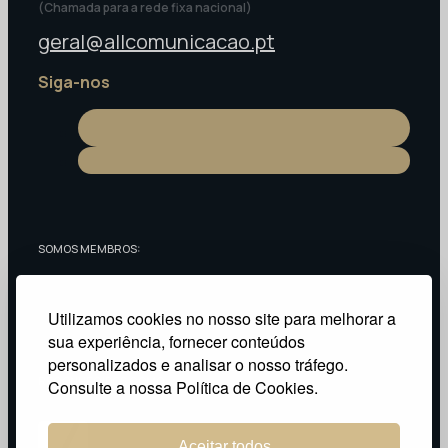
(Chamada para a rede fixa nacional)
geral@allcomunicacao.pt
Siga-nos
SOMOS MEMBROS:
Utilizamos cookies no nosso site para melhorar a
sua experiência, fornecer conteúdos
personalizados e analisar o nosso tráfego.
RECONHECIDOS COMO:
Consulte a nossa Política de Cookies.
Aceitar todos