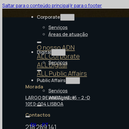
Saltar para o conteúdo principal
Ir para o footer
Corporate
Serviços
Áreas de atuação
O nosso ADN
Digital
ALL Corporate
Serviços
ALL Digital
ALL Public Affairs
Public Affairs
Morada
Serviços
LARGO DE ANDALUZ, 15 – 2.ºD
Intelligence
1050-004 LISBOA
Contactos
EN
PT
218 289 141