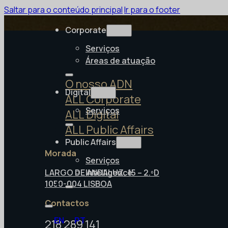
Saltar para o conteúdo principal
Ir para o footer
Corporate
Serviços
Áreas de atuação
O nosso ADN
Digital
ALL Corporate
Serviços
ALL Digital
ALL Public Affairs
Public Affairs
Morada
Serviços
LARGO DE ANDALUZ, 15 – 2.ºD
Intelligence
1050-004 LISBOA
Contactos
EN
PT
218 289 141